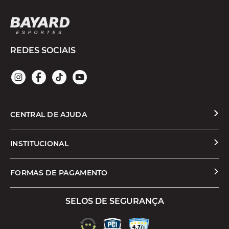
REDES SOCIAIS
CENTRAL DE AJUDA
Solicitar Troca ou Devolução
INSTITUCIONAL
Prazos e Entregas
Quem Somos
FORMAS DE PAGAMENTO
Formas de Pagamento
Nossas Lojas
SELOS DE SEGURANÇA
Promoções e Cupons
Seja um Franqueado