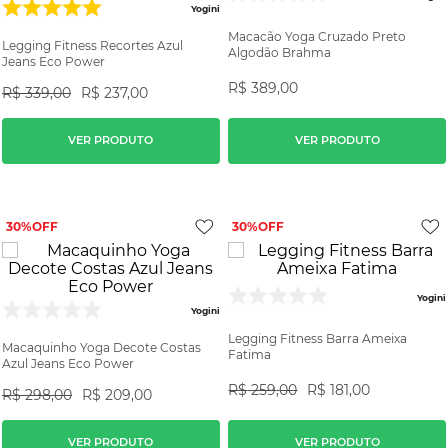
Yogini
Macacão Yoga Cruzado Preto
Legging Fitness Recortes Azul
Algodão Brahma
Jeans Eco Power
R$
389
,
00
R$
339
,
00
R$
237
,
00
VER PRODUTO
VER PRODUTO
30%
30%
Yogini
Yogini
Legging Fitness Barra Ameixa
Macaquinho Yoga Decote Costas
Fatima
Azul Jeans Eco Power
R$
259
,
00
R$
181
,
00
R$
298
,
00
R$
209
,
00
VER PRODUTO
VER PRODUTO