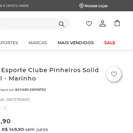
e e centro oeste
Nossas Lojas
tes
SPORTES
MARCAS
MAIS VENDIDOS
SALE
Esporte Clube Pinheiros Solid
il - Marinho
tregue por
BAYARD ESPORTES
IA
:
0873790001
9
,
90
x
R$
149
,
90
sem juros