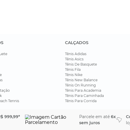
OS
CALÇADOS
uete
Tênis Adidas
Tênis Asics
Tênis De Basquete
Tênis Fila
e
Tênis Nike
as
Tênis New Balance
Tênis On Running
tação
Tênis Para Academia
k
Tênis Para Caminhada
each Tennis
Tênis Para Corrida
$ 999,99*
Parcele em até
6x
C
sem juros
lo