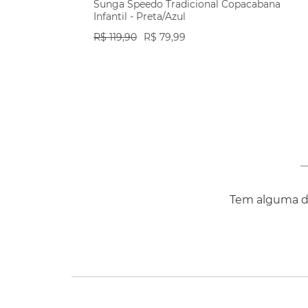
Sunga Speedo Tradicional Copacabana
Infantil - Preta/Azul
R$
119
,
90
R$
79
,
99
VER PRODUTO
Tem alguma dú