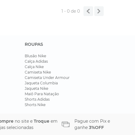
1 - 0
de
0
ROUPAS
Blusão Nike
Calça Adidas
Calça Nike
Camiseta Nike
Camiseta Under Armour
Jaqueta Columbia
Jaqueta Nike
Maiô Para Natação
Shorts Adidas
Shorts Nike
ompre
no site e
Troque
em
Pague com Pix e
jas selecionadas
ganhe
3%OFF