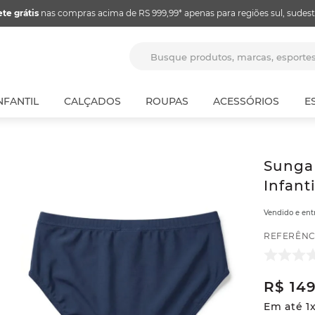
ete grátis
nas compras acima de RS 999,99* apenas para regiões sul, sudest
Busque produtos, marcas, espor
NFANTIL
CALÇADOS
ROUPAS
ACESSÓRIOS
E
Sunga 
Infant
Vendido e en
REFERÊNC
R$
14
Em até
1