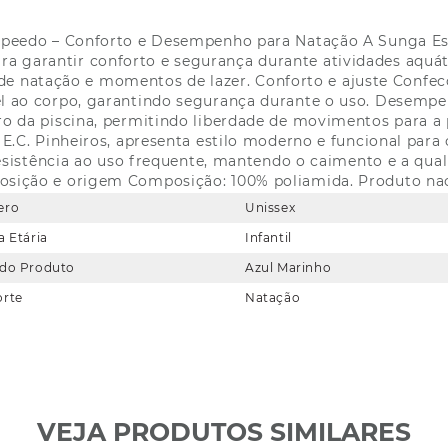
l Speedo – Conforto e Desempenho para Natação A Sunga Espo
ara garantir conforto e segurança durante atividades aquáti
as de natação e momentos de lazer. Conforto e ajuste Conf
el ao corpo, garantindo segurança durante o uso. Desempe
 da piscina, permitindo liberdade de movimentos para a pr
E.C. Pinheiros, apresenta estilo moderno e funcional para
resistência ao uso frequente, mantendo o caimento e a qua
sição e origem Composição: 100% poliamida. Produto nac
ero
Unissex
a Etária
Infantil
 do Produto
Azul Marinho
orte
Natação
VEJA PRODUTOS SIMILARES