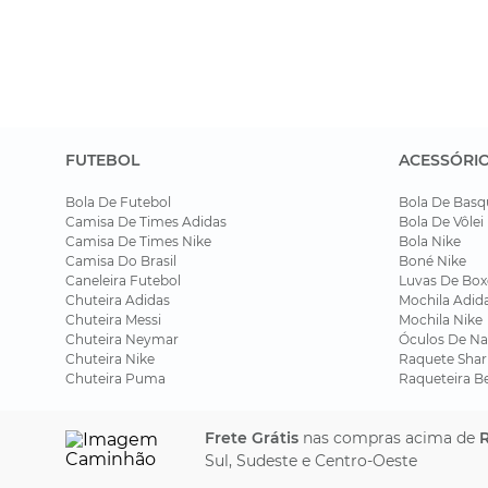
FUTEBOL
ACESSÓRI
Bola De Futebol
Bola De Basq
Camisa De Times Adidas
Bola De Vôlei
Camisa De Times Nike
Bola Nike
Camisa Do Brasil
Boné Nike
Caneleira Futebol
Luvas De Box
Chuteira Adidas
Mochila Adid
Chuteira Messi
Mochila Nike
Chuteira Neymar
Óculos De Na
Chuteira Nike
Raquete Shar
Chuteira Puma
Raqueteira B
Frete Grátis
nas compras acima de
R
Sul, Sudeste e Centro-Oeste