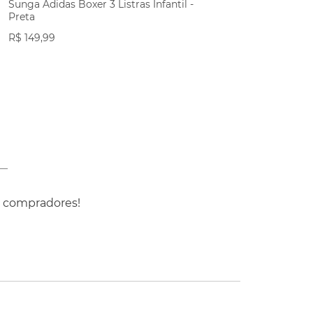
Sunga Adidas Boxer 3 Listras Infantil -
Preta
R$
149
,
99
VER PRODUTO
s compradores!