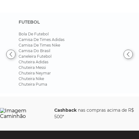
FUTEBOL
Bola De Futebol
Camisa De Times Adidas
Camisa De Times Nike
Camisa Do Brasil
Caneleira Futebol
Chuteira Adidas
Chuteira Messi
Chuteira Neymar
Chuteira Nike
Chuteira Puma
Cashback
nas compras acima de R$
500*