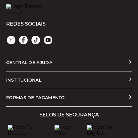
REDES SOCIAIS
CENTRAL DE AJUDA
Solicitar Troca ou Devolução
INSTITUCIONAL
Prazos e Entregas
Quem Somos
FORMAS DE PAGAMENTO
Formas de Pagamento
Nossas Lojas
SELOS DE SEGURANÇA
Promoções e Cupons
Seja um Franqueado
Cashback
Trabalhe Conosco