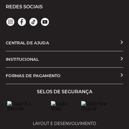
REDES SOCIAIS
CENTRAL DE AJUDA
Solicitar Troca ou Devolução
INSTITUCIONAL
Prazos e Entregas
Quem Somos
FORMAS DE PAGAMENTO
Formas de Pagamento
Nossas Lojas
SELOS DE SEGURANÇA
Promoções e Cupons
Seja um Franqueado
Cashback
Trabalhe Conosco
Serviços
LAYOUT E DESENVOLVIMENTO
Política de Privacidade