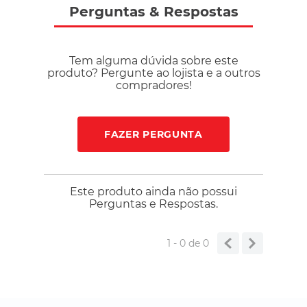
palmilha têxteis, além de tecnologias voltadas para
Perguntas
&
Respostas
velocidade e eficiência. Curadoria de Performance na Bayard
Esportes Na Bayard Esportes, você encontra o que há de
mais avançado para sua corrida. O Adizero Adios Pro 4 é a
Tem alguma dúvida sobre este
escolha ideal para atletas que buscam leveza, tecnologia e
produto? Pergunte ao lojista e a outros
desempenho máximo.
compradores!
FAZER PERGUNTA
Este produto ainda não possui
Perguntas e Respostas.
1 - 0
de
0