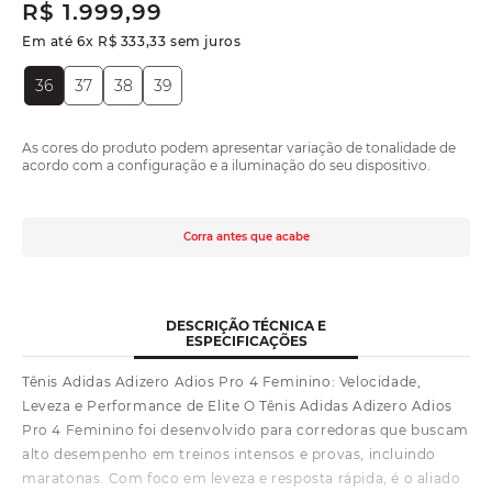
R$
1
.
999
,
99
Em até
6
x
R$
333
,
33
sem juros
36
37
38
39
As cores do produto podem apresentar variação de tonalidade de
acordo com a configuração e a iluminação do seu dispositivo.
Corra antes que acabe
DESCRIÇÃO TÉCNICA E
ESPECIFICAÇÕES
Tênis Adidas Adizero Adios Pro 4 Feminino: Velocidade,
Leveza e Performance de Elite O Tênis Adidas Adizero Adios
Pro 4 Feminino foi desenvolvido para corredoras que buscam
alto desempenho em treinos intensos e provas, incluindo
maratonas. Com foco em leveza e resposta rápida, é o aliado