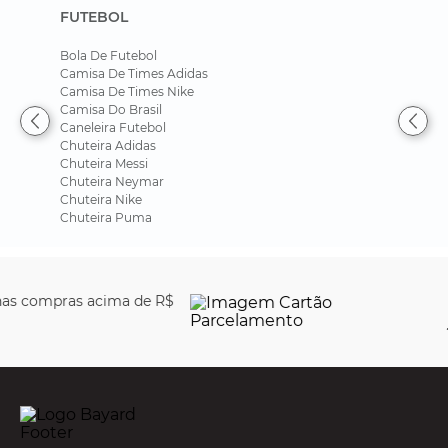
FUTEBOL
Bola De Futebol
Camisa De Times Adidas
Camisa De Times Nike
Camisa Do Brasil
Caneleira Futebol
Chuteira Adidas
Chuteira Messi
Chuteira Neymar
Chuteira Nike
Chuteira Puma
Parcele em até
6x sem
juros