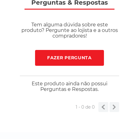
durante o uso. Desenvolvido para treinos e competições, esse
Perguntas
&
Respostas
tênis é a escolha ideal para quem busca controle, resistência
e performance no saibro. Composição: cabedal sintético e
têxtil, palmilha têxtil e solado de borracha.
Tem alguma dúvida sobre este
produto? Pergunte ao lojista e a outros
compradores!
FAZER PERGUNTA
Este produto ainda não possui
Perguntas e Respostas.
1 - 0
de
0