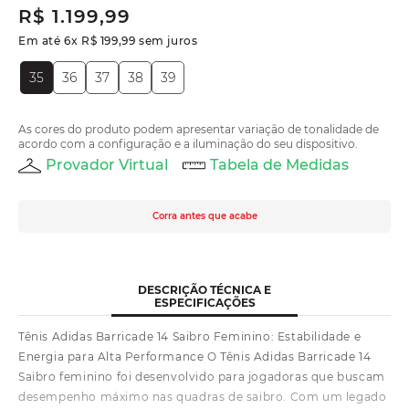
R$
1
.
199
,
99
Em até
6
x
R$
199
,
99
sem juros
35
36
37
38
39
As cores do produto podem apresentar variação de tonalidade de
acordo com a configuração e a iluminação do seu dispositivo.
Provador Virtual
Tabela de Medidas
Corra antes que acabe
DESCRIÇÃO TÉCNICA E
ESPECIFICAÇÕES
Tênis Adidas Barricade 14 Saibro Feminino: Estabilidade e
Energia para Alta Performance O Tênis Adidas Barricade 14
Saibro feminino foi desenvolvido para jogadoras que buscam
desempenho máximo nas quadras de saibro. Com um legado