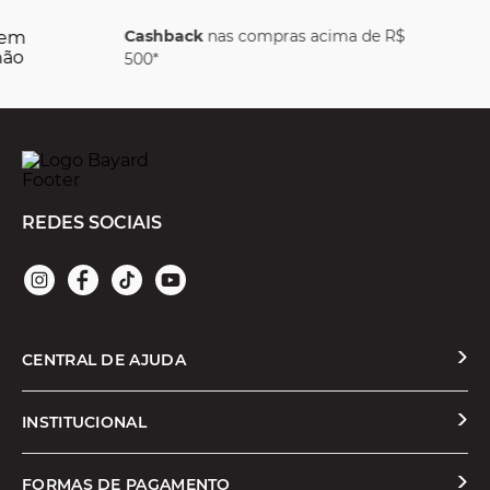
 acima de R$
Parcele em
juros
REDES SOCIAIS
CENTRAL DE AJUDA
Solicitar Troca ou Devolução
INSTITUCIONAL
Prazos e Entregas
Quem Somos
FORMAS DE PAGAMENTO