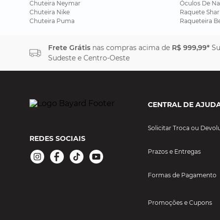
Chuteira Neymar
Óculos De Na
Chuteira Nike
Raquete Shar
Chuteira Puma
Raqueteira B
Frete Grátis
nas compras acima de
R$ 999,99*
Su
Sudeste e Centro-Oeste
CENTRAL DE AJUD
Solicitar Troca ou Devol
REDES SOCIAIS
Prazos e Entregas
Formas de Pagamento
Promoções e Cupons