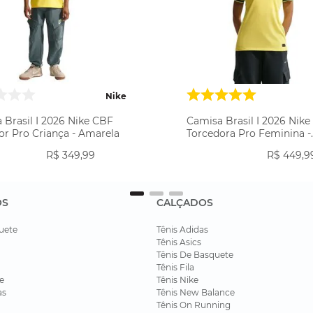
Nike
 Brasil I 2026 Nike CBF
Camisa Brasil I 2026 Nik
or Pro Criança - Amarela
Torcedora Pro Feminina -
Amarela
R$
349
,
99
R$
449
,
9
OS
CALÇADOS
uete
Tênis Adidas
Tênis Asics
Tênis De Basquete
Tênis Fila
e
Tênis Nike
as
Tênis New Balance
Tênis On Running