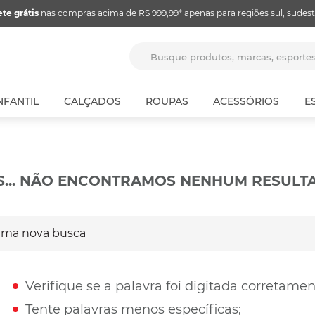
ete grátis
nas compras acima de RS 999,99* apenas para regiões sul, sudest
Busque produtos, marcas, espor
NFANTIL
CALÇADOS
ROUPAS
ACESSÓRIOS
E
S... NÃO ENCONTRAMOS NENHUM RESULT
a nova busca
Verifique se a palavra foi digitada corretamen
Tente palavras menos específicas;