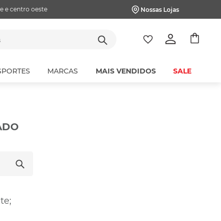
e e centro oeste
Nossas Lojas
tes
SPORTES
MARCAS
MAIS VENDIDOS
SALE
ADO
te;