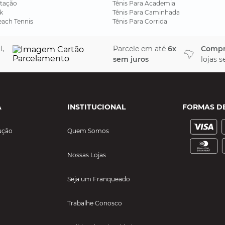
tação
Tênis Para Academia
k
Tênis Para Caminhada
each Tennis
Tênis Para Corrida
l,
Parcele em até
6x
Comp
sem juros
lojas 
A
INSTITUCIONAL
FORMAS D
ução
Quem Somos
Nossas Lojas
Seja um Franqueado
Trabalhe Conosco