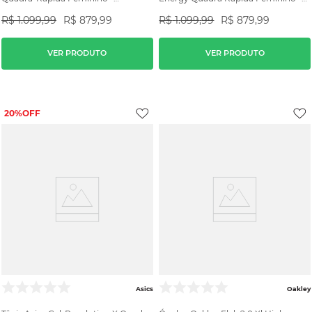
Branco/Rosa
Preto/Azul
R$
1
.
099
,
99
R$
879
,
99
R$
1
.
099
,
99
R$
879
,
99
VER PRODUTO
VER PRODUTO
20%
Asics
Oakley