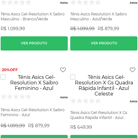
Asics
Asics
Tênis Asics Gel-Resolution X Saibro
Tênis Asics Resolution X Saibro
Masculino - Branco/Verde
Masculino - Azul/Verde
R$
1
.
099
,
99
R$
1
.
099
,
99
R$
879
,
99
VER PRODUTO
VER PRODUTO
20%
Asics
Asics
Tênis Asics Gel-Resolution X Saibro
Tênis Asics Gel-Resolution X Gs
Feminino - Azul
Quadra Rápida Infantil - Azul
Celeste
R$
1
.
099
,
99
R$
879
,
99
R$
649
,
99