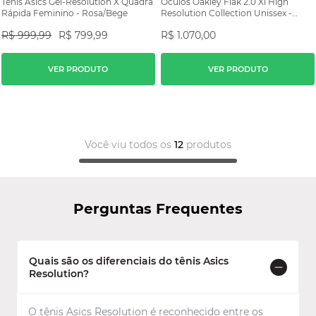
Tênis Asics Gel-Resolution X Quadra
Óculos Oakley Flak 2.0 Xl High
Rápida Feminino - Rosa/Bege
Resolution Collection Unissex -
Preto/Fumê
R$
999
,
99
R$
799
,
99
R$
1
.
070
,
00
VER PRODUTO
VER PRODUTO
Você viu todos os
12
produtos
Perguntas Frequentes
Quais são os diferenciais do tênis Asics
Resolution?
O tênis Asics Resolution é reconhecido entre os