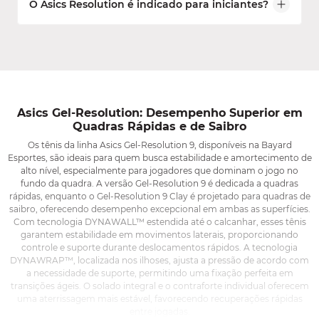
O Asics Resolution é indicado para iniciantes?
os tênis Asics Resolution femininos e masculinos
consultar a tabela de medidas para garantir a
têm ajustes específicos para cada pisada e formato
escolha perfeita.
de pé. A versão feminina geralmente oferece
Sim! O Asics Resolution é uma excelente escolha
estrutura mais leve e suporte adaptado, enquanto a
tanto para iniciantes quanto para atletas avançados.
masculina traz estabilidade reforçada para
Sua combinação de amortecimento, estabilidade e
movimentos mais intensos.
durabilidade ajuda quem está começando a treinar
com segurança, ao mesmo tempo em que garante
alto desempenho para jogadores de nível
Asics Gel-Resolution: Desempenho Superior em
competitivo.
Quadras Rápidas e de Saibro
Os tênis da linha Asics Gel-Resolution 9, disponíveis na Bayard
Esportes, são ideais para quem busca estabilidade e amortecimento de
alto nível, especialmente para jogadores que dominam o jogo no
fundo da quadra. A versão Gel-Resolution 9 é dedicada a quadras
rápidas, enquanto o Gel-Resolution 9 Clay é projetado para quadras de
saibro, oferecendo desempenho excepcional em ambas as superfícies.
Com tecnologia DYNAWALL™ estendida até o calcanhar, esses tênis
garantem estabilidade em movimentos laterais, proporcionando
controle e suporte durante deslocamentos rápidos. A tecnologia
DYNAWRAP™, localizada nos ilhoses, ajusta a pressão de acordo com
a necessidade de suporte, permitindo uma fixação perfeita em
transições ágeis. O solado integral e o contraforte individual oferecem
uma aterrissagem mais estável, favorecendo recuperações rápidas
entre jogadas.