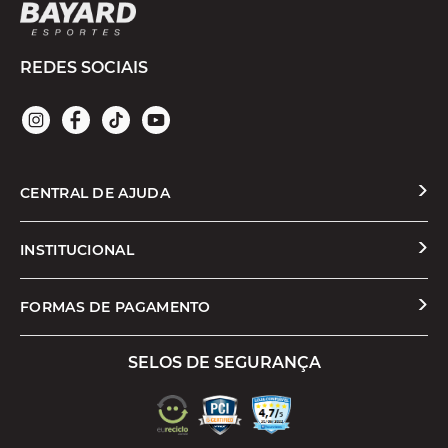
REDES SOCIAIS
CENTRAL DE AJUDA
Solicitar Troca ou Devolução
INSTITUCIONAL
Prazos e Entregas
Quem Somos
FORMAS DE PAGAMENTO
Formas de Pagamento
Nossas Lojas
SELOS DE SEGURANÇA
Promoções e Cupons
Seja um Franqueado
Cashback
Trabalhe Conosco