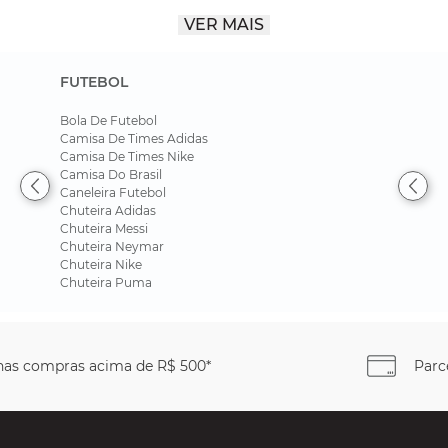
VER MAIS
Conforto e Durabilidade para Longas Partidas
Os modelos incluem o protetor PGUARD™, que aumenta a
FUTEBOL
durabilidade na ponta do calçado, e o cabedal em mesh DYNAFIT™,
que melhora a respirabilidade e mantém os pés frescos durante as
Bola De Futebol
partidas. Além disso, o solado AHARPLUS™ é formulado para resistir à
Camisa De Times Adidas
abrasão, proporcionando maior flexibilidade e durabilidade. O
Camisa De Times Nike
amortecimento GEL™ no calcanhar e na parte frontal garante
Camisa Do Brasil
excelente absorção de impacto, resultando em uma passada macia e
Caneleira Futebol
confortável.
Chuteira Adidas
Chuteira Messi
Equipamento Ideal para Tenistas Exigentes
Chuteira Neymar
Chuteira Nike
Esses tênis oferecem o equilíbrio perfeito entre conforto, durabilidade e
Chuteira Puma
suporte, sendo a escolha ideal para tenistas que exigem o máximo em
desempenho. Na Bayard Esportes, você encontra os modelos Asics
Gel-Resolution 9 e Gel-Resolution 9 Clay, além de uma variedade de
roupas e acessórios esportivos. Venha conferir e garanta o seu
Parcele em até
6x sem juros
equipamento para dominar as quadras!