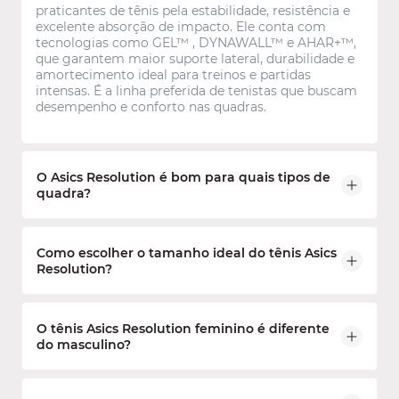
praticantes de tênis pela estabilidade, resistência e
excelente absorção de impacto. Ele conta com
tecnologias como GEL™ , DYNAWALL™ e AHAR+™,
que garantem maior suporte lateral, durabilidade e
amortecimento ideal para treinos e partidas
intensas. É a linha preferida de tenistas que buscam
desempenho e conforto nas quadras.
O Asics Resolution é bom para quais tipos de
quadra?
Os tênis Resolution são projetados principalmente
Como escolher o tamanho ideal do tênis Asics
para quadras de tênis, oferecendo ótima aderência
Resolution?
em superfícies como saibro e quadra rápida. Alguns
modelos têm versões específicas (clay ou all court),
permitindo ao atleta escolher o tipo ideal conforme
Para escolher o tamanho ideal do seu tênis Asics,
o ambiente de jogo.
O tênis Asics Resolution feminino é diferente
recomenda-se usar sua numeração regular, pois a
do masculino?
forma da Asics tende a ser fiel ao tamanho. Caso
tenha pés mais largos, modelos com DYNAFIT™
podem oferecer ajuste mais confortável. Na página
Sim. Embora compartilhem as mesmas tecnologias,
do produto aqui no site da Bayard, você pode