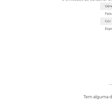
Gên
Faix
Cor
Esp
Tem alguma dú