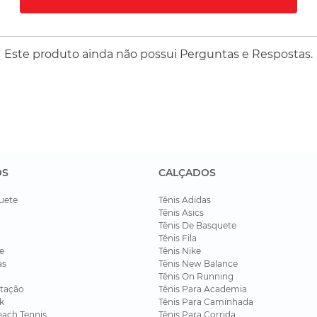
Este produto ainda não possui Perguntas e Respostas.
OS
CALÇADOS
uete
Tênis Adidas
Tênis Asics
Tênis De Basquete
Tênis Fila
e
Tênis Nike
as
Tênis New Balance
Tênis On Running
tação
Tênis Para Academia
k
Tênis Para Caminhada
each Tennis
Tênis Para Corrida