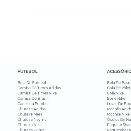
FUTEBOL
ACESSÓRI
Bola De Futebol
Bola De Basq
Camisa De Times Adidas
Bola De Vôlei
Camisa De Times Nike
Bola Nike
Camisa Do Brasil
Boné Nike
Caneleira Futebol
Luvas De Box
Chuteira Adidas
Mochila Adid
Chuteira Messi
Mochila Nike
Chuteira Neymar
Óculos De Na
Chuteira Nike
Raquete Shar
Chuteira Puma
Raqueteira B