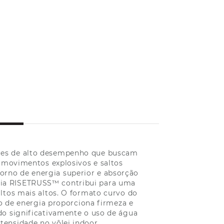
dores de alto desempenho que buscam
m movimentos explosivos e saltos
rno de energia superior e absorção
ogia RISETRUSS™ contribui para uma
altos mais altos. O formato curvo do
o de energia proporciona firmeza e
do significativamente o uso de água
tensidade no vôlei indoor.