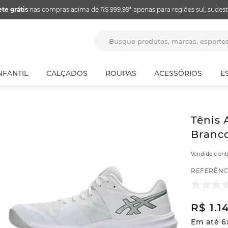
ete grátis
nas compras acima de RS 999,99* apenas para regiões sul, sudest
Busque produtos, marcas, espor
NFANTIL
CALÇADOS
ROUPAS
ACESSÓRIOS
E
Tênis 
Branco
Vendido e en
REFERÊNC
R$
1
.
1
Em até
6