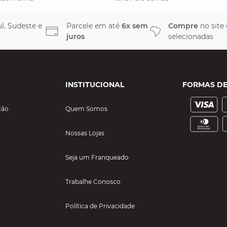
l, Sudeste e
Parcele em até
6x sem
Compre
no site
juros
selecionadas
INSTITUCIONAL
FORMAS D
ção
Quem Somos
Nossas Lojas
Seja um Franqueado
Trabalhe Conosco
Política de Privacidade