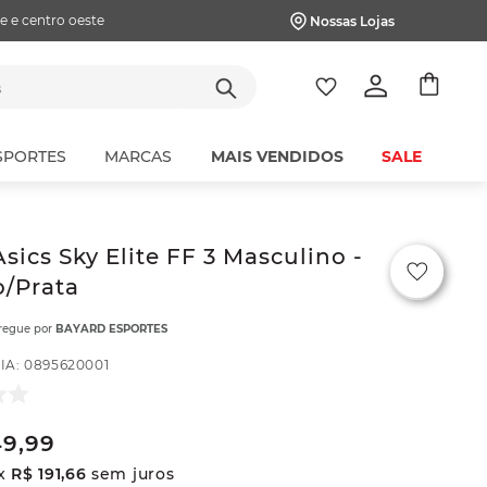
e e centro oeste
Nossas Lojas
tes
SPORTES
MARCAS
MAIS VENDIDOS
SALE
Asics Sky Elite FF 3 Masculino -
/Prata
tregue por
BAYARD ESPORTES
IA
:
0895620001
49
,
99
x
R$
191
,
66
sem juros