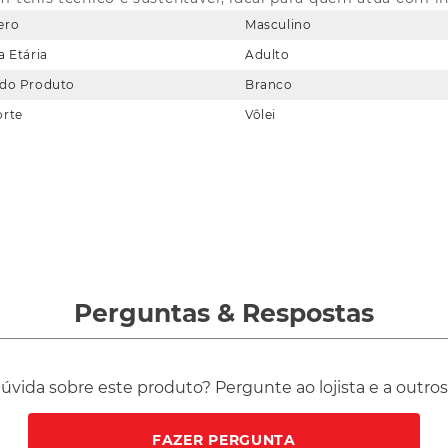
ero
Masculino
a Etária
Adulto
 do Produto
Branco
orte
Vôlei
Perguntas
&
Respostas
vida sobre este produto? Pergunte ao lojista e a outro
FAZER PERGUNTA