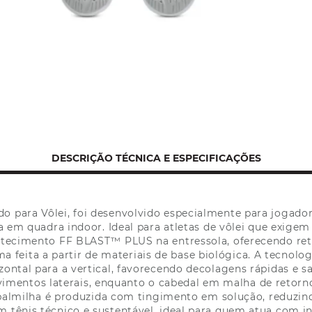
DESCRIÇÃO TÉCNICA E ESPECIFICAÇÕES
ado para Vôlei, foi desenvolvido especialmente para joga
ta em quadra indoor. Ideal para atletas de vôlei que exige
tecimento FF BLAST™ PLUS na entressola, oferecendo reto
 feita a partir de materiais de base biológica. A tecnol
izontal para a vertical, favorecendo decolagens rápidas e s
imentos laterais, enquanto o cabedal em malha de retorn
 palmilha é produzida com tingimento em solução, reduzin
 tênis técnico e sustentável, ideal para quem atua com in