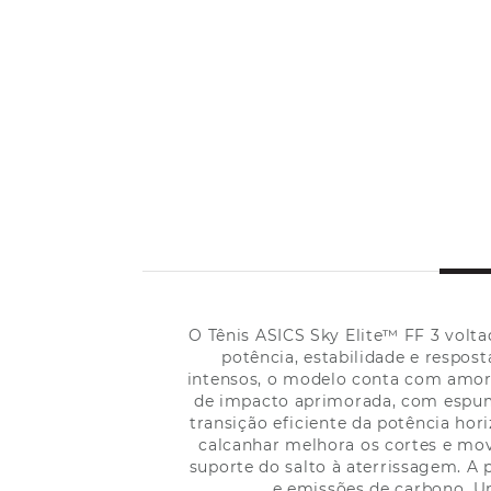
O Tênis ASICS Sky Elite™ FF 3 volt
potência, estabilidade e respos
intensos, o modelo conta com amor
de impacto aprimorada, com espuma
transição eficiente da potência hor
calcanhar melhora os cortes e mov
suporte do salto à aterrissagem. A
e emissões de carbono. Um