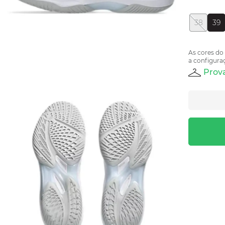
38
39
As cores do
a configuraç
Prova