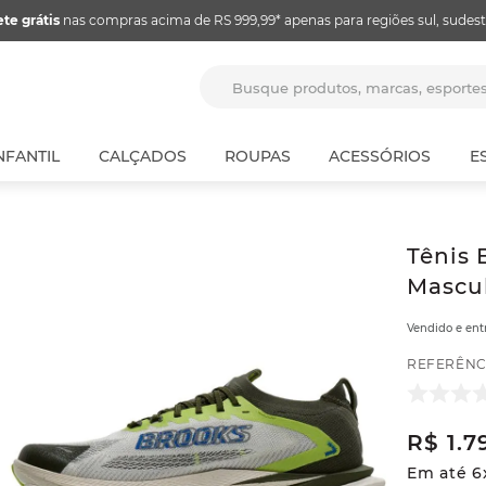
ete grátis
nas compras acima de RS 999,99* apenas para regiões sul, sudest
Busque produtos, marcas, espor
NFANTIL
CALÇADOS
ROUPAS
ACESSÓRIOS
E
Tênis 
Mascul
Vendido e en
REFERÊNC
R$
1
.
7
Em até
6