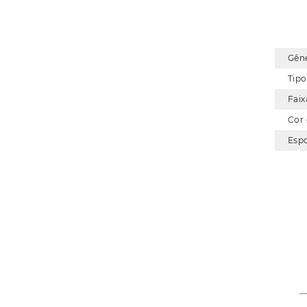
traz elementos inspirados nas ruas
uma verdadeira expressão de estilo
corredores que buscam leveza, res
Gên
Tipo
Faix
Cor
Esp