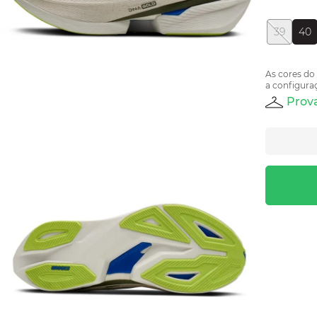
39
40
As cores do
a configuraç
Prova