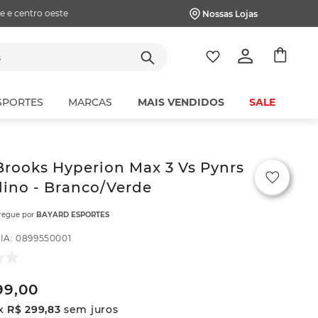
e e centro oeste
Nossas Lojas
tes
SPORTES
MARCAS
MAIS VENDIDOS
SALE
Brooks Hyperion Max 3 Vs Pynrs
ino - Branco/Verde
tregue por
BAYARD ESPORTES
IA
:
0899550001
99
,
00
x
R$
299
,
83
sem juros