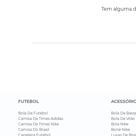
Tem alguma dú
FUTEBOL
ACESSÓRI
Bola De Futebol
Bola De Basq
Camisa De Times Adidas
Bola De Vôlei
Camisa De Times Nike
Bola Nike
Camisa Do Brasil
Boné Nike
Caneleira Futebol
Luvas De Box