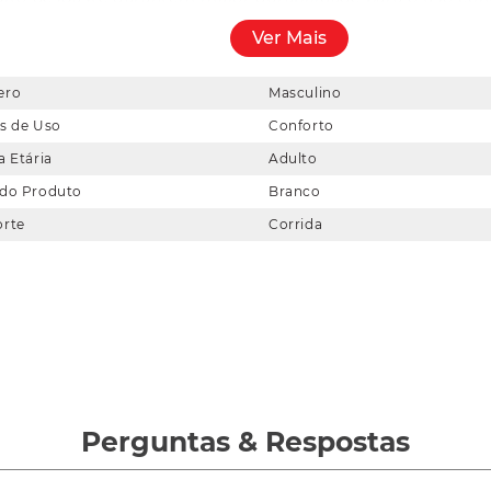
, como a entressola com efeito salpicado e a palmilha pers
Ver Mais
 e pertencimento, com drop de 6 mm, peso aproximado de 28
posta rápida e um visual marcante que representa mais do
identidade.
ero
Masculino
s de Uso
Conforto
a Etária
Adulto
 do Produto
Branco
orte
Corrida
Perguntas
&
Respostas