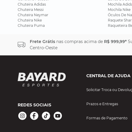
Chuteira Adidas
Mochila Adid
Chuteira Messi
Mochila Nike
Chuteira Neymar
Óculos De Na
Chuteira Nike
Raquete Shar
Chuteira Puma
Raqueteira B
Frete Grátis
nas compras acima de
R$ 999,99*
Su
Centro-Oeste
CENTRAL DE AJUDA
Solicitar Troca ou Devolu
Prazos e Entregas
REDES SOCIAIS
Formas de Pagamento