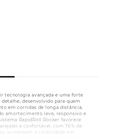
ir tecnologia avançada e uma forte
 detalhe, desenvolvido para quem
to em corridas de longa distância,
o amortecimento leve, responsivo e
sistema RapidRoll Rocker favorece
e arejado e confortável, com 76% de
ivos aumentam a visibilidade em
ínuo na cidade, o design exclusivo