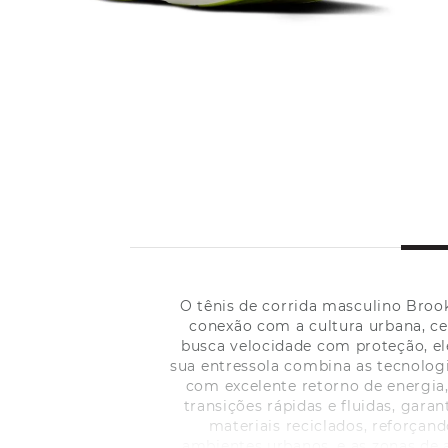
O tênis de corrida masculino Broo
conexão com a cultura urbana, c
busca velocidade com proteção, el
sua entressola combina as tecnolo
com excelente retorno de energia
transições rápidas e fluidas, gara
materiais reciclados, reforçan
ambientes urbanos, e as zonas de 