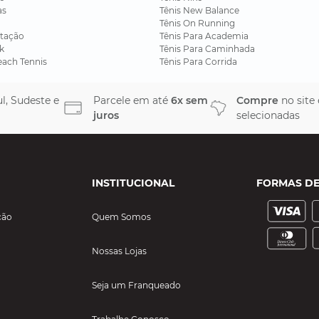
as
Tênis New Balance
Tênis On Running
tação
Tênis Para Academia
k
Tênis Para Caminhada
each Tennis
Tênis Para Corrida
l, Sudeste e
Parcele em até
6x sem
Compre
no site
juros
selecionadas
INSTITUCIONAL
FORMAS D
ção
Quem Somos
Nossas Lojas
Seja um Franqueado