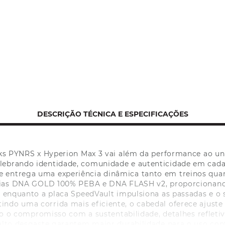
DESCRIÇÃO TÉCNICA E ESPECIFICAÇÕES
ks PYNRS x Hyperion Max 3 vai além da performance ao un
elebrando identidade, comunidade e autenticidade em cada
e entrega uma experiência dinâmica tanto em treinos quan
gias DNA GOLD 100% PEBA e DNA FLASH v2, proporcionand
, enquanto a placa SpeedVault impulsiona as passadas e o 
ntindo uma corrida mais eficiente, o cabedal oferece ajust
do o compromisso com a sustentabilidade, detalhes reflet
alto desgaste garantem maior durabilidade para o uso cont