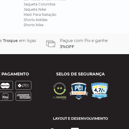
Jaqueta Columbia
Jaqueta Nike
Maiô Para Natação
Shorts Adidas
Shorts Nike
 e
Troque
em lojas
Pague com Pix e ganhe
3%OFF
E PAGAMENTO
SELOS DE SEGURANÇA
LAYOUT E DESENVOLVIMENTO