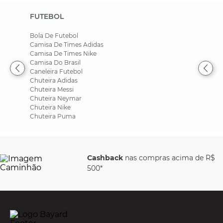
FUTEBOL
Bola De Futebol
Camisa De Times Adidas
Camisa De Times Nike
Camisa Do Brasil
Caneleira Futebol
Chuteira Adidas
Chuteira Messi
Chuteira Neymar
Chuteira Nike
Chuteira Puma
Cashback
nas compras acima de R$
500*