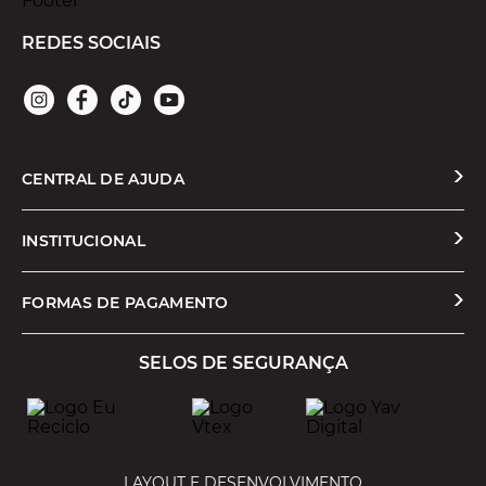
REDES SOCIAIS
CENTRAL DE AJUDA
Solicitar Troca ou Devolução
INSTITUCIONAL
Prazos e Entregas
Quem Somos
FORMAS DE PAGAMENTO
Formas de Pagamento
Nossas Lojas
SELOS DE SEGURANÇA
Promoções e Cupons
Seja um Franqueado
Cashback
Trabalhe Conosco
Serviços
LAYOUT E DESENVOLVIMENTO
Política de Privacidade