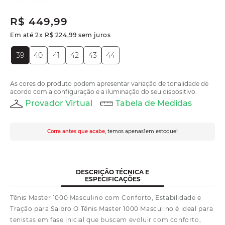
R$
449
,
99
Em até
2
x
R$
224
,
99
sem juros
39
40
41
42
43
44
As cores do produto podem apresentar variação de tonalidade de
acordo com a configuração e a iluminação do seu dispositivo.
Provador Virtual
Tabela de Medidas
Corra antes que acabe
, temos apenas
1
em estoque!
DESCRIÇÃO TÉCNICA E
ESPECIFICAÇÕES
Tênis Master 1000 Masculino com Conforto, Estabilidade e
Tração para Saibro O Tênis Master 1000 Masculino é ideal para
tenistas em fase inicial que buscam evoluir com conforto,