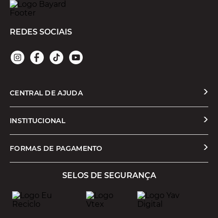
REDES SOCIAIS
CENTRAL DE AJUDA
Solicitar Troca ou Devolução
INSTITUCIONAL
Prazos e Entregas
Quem Somos
FORMAS DE PAGAMENTO
Formas de Pagamento
Nossas Lojas
SELOS DE SEGURANÇA
Promoções e Cupons
Seja um Franqueado
Cashback
Trabalhe Conosco