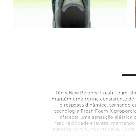
Tênis New Balance Fresh Foam Ell
mantém uma rotina consistente de t
e resposta dinâmica, tornando 
tecnologia Fresh Foam X proporci
oferecer uma sensação elástica 
respirabilidade e leveza, mantendo
running com funcionalidade. Confo
corridas diárias, oferecendo equilí