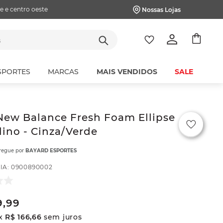
e e centro oeste
Nossas Lojas
tes
SPORTES
MARCAS
MAIS VENDIDOS
SALE
New Balance Fresh Foam Ellipse
ino - Cinza/Verde
tregue por
BAYARD ESPORTES
IA
:
0900890002
9
,
99
x
R$
166
,
66
sem juros