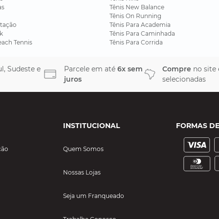
as
Tênis New Balance
Tênis On Running
tação
Tênis Para Academia
k
Tênis Para Caminhada
each Tennis
Tênis Para Corrida
l, Sudeste e
Parcele em até
6x sem
Compre
no site
juros
selecionadas
INSTITUCIONAL
FORMAS D
ção
Quem Somos
Nossas Lojas
Seja um Franqueado