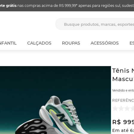
ete grátis
nas compras acima de RS 999,99* apenas para regiões sul, sudest
Busque produtos, marcas, espor
NFANTIL
CALÇADOS
ROUPAS
ACESSÓRIOS
E
Tênis 
Mascul
Vendido e en
REFERÊNC
R$
99
Em até
6