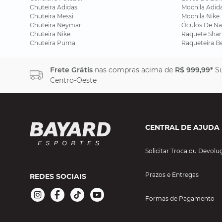
Chuteira Adidas
Mochila Adid
Chuteira Messi
Mochila Nike
Chuteira Neymar
Óculos De Na
Chuteira Nike
Raquete Shar
Chuteira Puma
Raqueteira B
Frete Grátis
nas compras acima de
R$ 999,99*
Su
Centro-Oeste
CENTRAL DE AJUDA
Solicitar Troca ou Devolu
Prazos e Entregas
REDES SOCIAIS
Formas de Pagamento