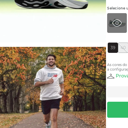
Selecione 
39
40
As cores do
a configuraç
Prova