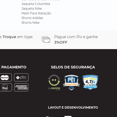
Jaqueta Columbia
Jaqueta Nike
Maiô Para Natação
Shorts Adidas
Shorts Nike
 e
Troque
em lojas
Pague com Pix e ganhe
3%OFF
E PAGAMENTO
SELOS DE SEGURANÇA
LAYOUT E DESENVOLVIMENTO