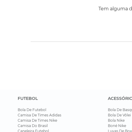
Tem alguma dú
FUTEBOL
ACESSÓRI
Bola De Futebol
Bola De Basq
Camisa De Times Adidas
Bola De Vôlei
Camisa De Times Nike
Bola Nike
Camisa Do Brasil
Boné Nike
Caneleira Futebol
Luvas De Box