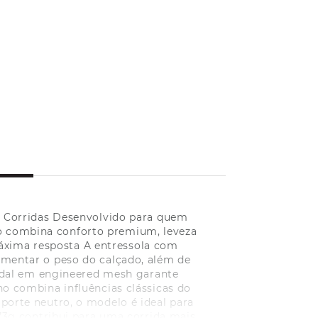
s Corridas Desenvolvido para quem
no combina conforto premium, leveza
áxima resposta A entressola com
mentar o peso do calçado, além de
bedal em engineered mesh garante
no combina influências clássicas do
orte neutro, o modelo é ideal para
273g contribui para uma corrida mais