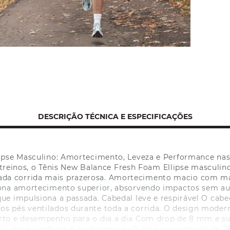
DESCRIÇÃO TÉCNICA E ESPECIFICAÇÕES
ipse Masculino: Amortecimento, Leveza e Performance na
reinos, o Tênis New Balance Fresh Foam Ellipse masculi
cada corrida mais prazerosa. Amortecimento macio com m
ona amortecimento superior, absorvendo impactos sem au
que impulsiona a passada. Cabedal leve e respirável O ca
 os pés ventilados durante toda a corrida. O design moder
rto e desempenho para o dia a dia Com drop de 8 mm e sup
brio entre conforto e performance. O peso aproximado de 