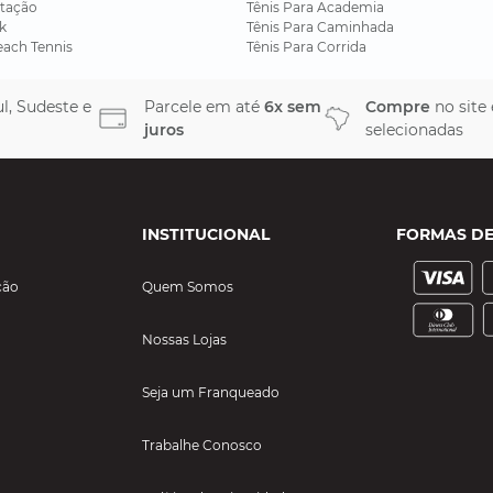
tação
Tênis Para Academia
k
Tênis Para Caminhada
each Tennis
Tênis Para Corrida
l, Sudeste e
Parcele em até
6x sem
Compre
no site
juros
selecionadas
INSTITUCIONAL
FORMAS D
ção
Quem Somos
Nossas Lojas
Seja um Franqueado
Trabalhe Conosco