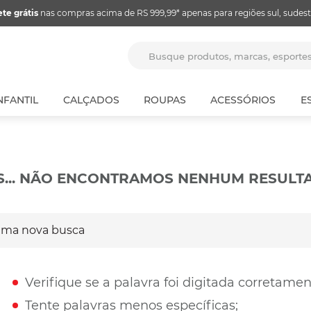
ete grátis
nas compras acima de RS 999,99* apenas para regiões sul, sudest
Busque produtos, marcas, espor
NFANTIL
CALÇADOS
ROUPAS
ACESSÓRIOS
E
S... NÃO ENCONTRAMOS NENHUM RESULT
a nova busca
Verifique se a palavra foi digitada corretamen
Tente palavras menos específicas;