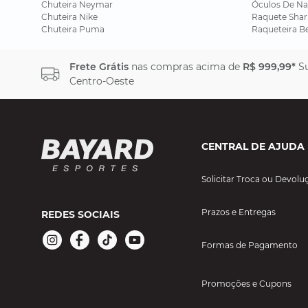
Chuteira Neymar
Óculos De Na
Chuteira Nike
Raquete Shar
Chuteira Puma
Raqueteira B
Frete Grátis
nas compras acima de
R$ 999,99*
Su
Centro-Oeste
CENTRAL DE AJUDA
Solicitar Troca ou Devolu
Prazos e Entregas
REDES SOCIAIS
Formas de Pagamento
Promoções e Cupons