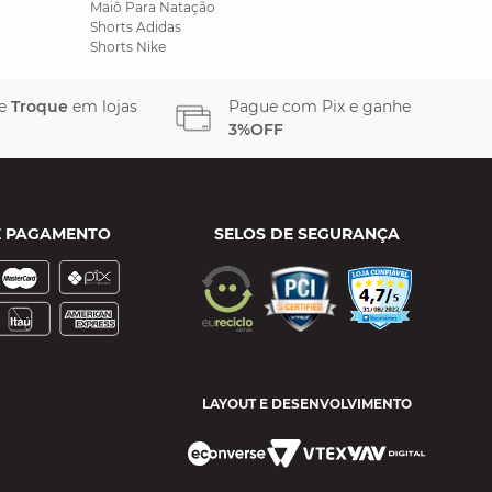
Maiô Para Natação
Shorts Adidas
Shorts Nike
 e
Troque
em lojas
Pague com Pix e ganhe
3%OFF
E PAGAMENTO
SELOS DE SEGURANÇA
LAYOUT E DESENVOLVIMENTO