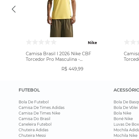
Nike
Camisa Brasil I 2026 Nike CBF
Camisa
Torcedor Pro Masculina -
Torced
Amarela
R$
449
,
99
FUTEBOL
ACESSÓRI
Bola De Futebol
Bola De Basq
Camisa De Times Adidas
Bola De Vôlei
Camisa De Times Nike
Bola Nike
Camisa Do Brasil
Boné Nike
Caneleira Futebol
Luvas De Box
Chuteira Adidas
Mochila Adid
Chuteira Messi
Mochila Nike