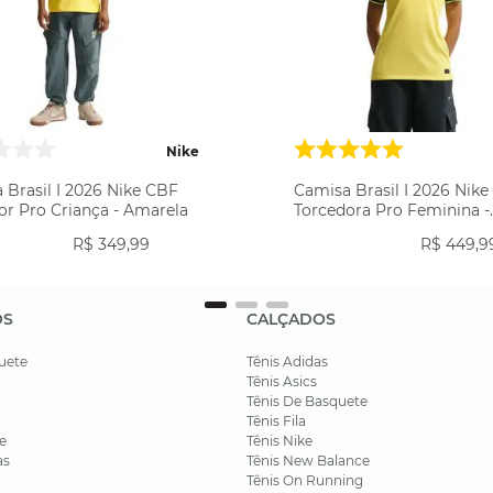
Nike
 Brasil I 2026 Nike CBF
Camisa Brasil I 2026 Nik
or Pro Criança - Amarela
Torcedora Pro Feminina -
Amarela
R$
349
,
99
R$
449
,
9
OS
CALÇADOS
uete
Tênis Adidas
Tênis Asics
Tênis De Basquete
Tênis Fila
e
Tênis Nike
as
Tênis New Balance
Tênis On Running