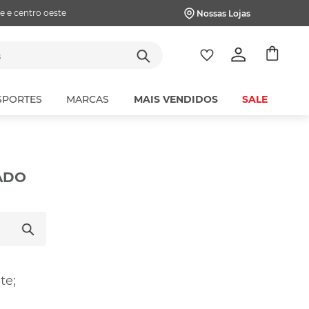
e e centro oeste
Nossas Lojas
tes
SPORTES
MARCAS
MAIS VENDIDOS
SALE
ADO
te;