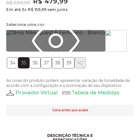
R$
479
,
99
R$
599
,
99
Em até
3
x
R$
159
,
99
sem juros
Selecione uma cor
34
35
36
37
38
39
40
As cores do produto podem apresentar variação de tonalidade de
acordo com a configuração e a iluminação do seu dispositivo.
Provador Virtual
Tabela de Medidas
Corra antes que acabe
DESCRIÇÃO TÉCNICA E
ESPECIFICAÇÕES