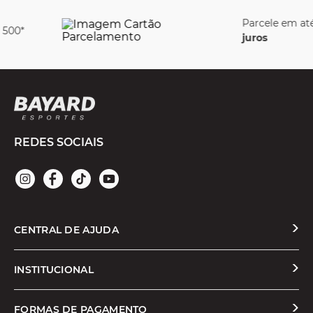
Parcele em até
6x sem
juros
REDES SOCIAIS
CENTRAL DE AJUDA
Solicitar Troca ou Devolução
INSTITUCIONAL
Prazos e Entregas
Quem Somos
FORMAS DE PAGAMENTO