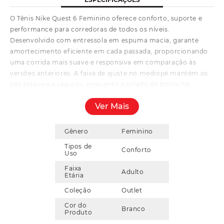
O Tênis Nike Quest 6 Feminino oferece conforto, suporte e
performance para corredoras de todos os níveis.
Desenvolvido com entressola em espuma macia, garante
amortecimento eficiente em cada passada, proporcionando
uma corrida mais suave e responsiva em comparação às
versões anteriores. A faixa de ajuste no mediopé mantém os
pés estáveis e seguros, enquanto o solado de borracha
oferece tração aderente para maior controle em diferentes
Ver Mais
superfícies. Leve e versátil, com aproximadamente 247 g e
queda do calcanhar aos dedos de 10 mm, o Quest 6 combina
conforto, estabilidade e desempenho para acompanhar seus
Gênero
Feminino
quilômetros diários com segurança e estilo.
Tipos de
Conforto
Uso
Faixa
Adulto
Etária
Coleção
Outlet
Cor do
Branco
Produto