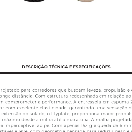
DESCRIÇÃO TÉCNICA E ESPECIFICAÇÕES
projetado para corredores que buscam leveza, propulsão e 
longa distância. Com estrutura redesenhada em relação ao 
 sem comprometer a performance. A entressola em espuma Z
ior com excelente elasticidade, garantindo uma sensação d
 extensão do solado, o Flyplate, proporciona maior propu
máximo desde a milha até a maratona. A malha projetada d
ase imperceptível ao pé. Com apenas 152 g e queda de 6 mm
stável e leve, com geometria pensada para reduzir peso e 