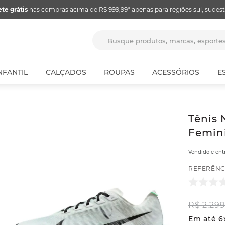
ete grátis
nas compras acima de RS 999,99* apenas para regiões sul, sudest
Busque produtos, marcas, espor
NFANTIL
CALÇADOS
ROUPAS
ACESSÓRIOS
E
Tênis 
Femin
Vendido e en
REFERÊNC
R$
2
.
29
Em até
6