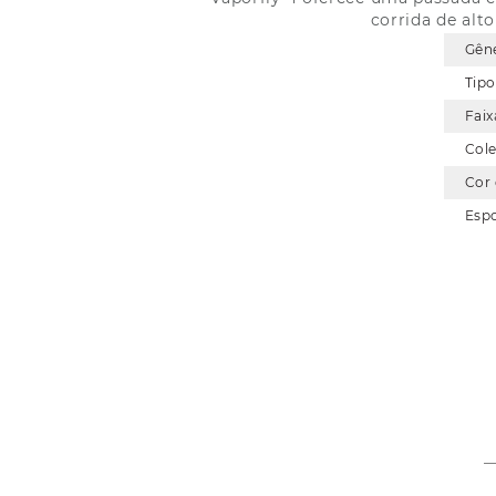
corrida de alt
Gên
Tipo
Faix
Col
Cor
Esp