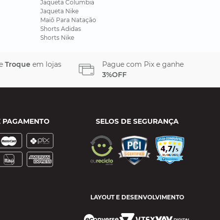
Jaqueta Columbia
Jaqueta Nike
Maiô Para Natação
Shorts Adidas
Shorts Nike
 e
Troque
em lojas
Pague com Pix e ganhe
3%OFF
E PAGAMENTO
SELOS DE SEGURANÇA
LAYOUT E DESENVOLVIMENTO