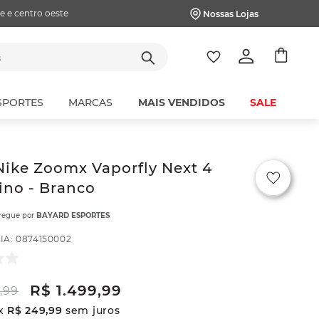
e e centro oeste
Nossas Lojas
tes
SPORTES
MARCAS
MAIS VENDIDOS
SALE
Nike Zoomx Vaporfly Next 4
ino - Branco
tregue por
BAYARD ESPORTES
IA
:
0874150002
R$
1
.
499
,
99
9
,
99
x
R$
249
,
99
sem juros