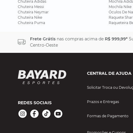
Chuteira Adidas
Mochila Adid
Chuteira Messi
Mochila Nike
Chuteira Neymar
Óculos De Na
Chuteira Nike
Raquete Shar
Chuteira Puma
Raqueteira B
Frete Grátis
nas compras acima de
R$ 999,99*
Su
Centro-Oeste
CENTRAL DE AJUDA
Solicitar Troca ou Devolu
Prazos e Entregas
REDES SOCIAIS
Formas de Pagamento
Promoções e Cupons