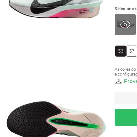
Selecione 
36
37
As cores do
a configuraç
Prova