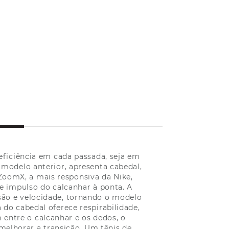
eficiência em cada passada, seja em
modelo anterior, apresenta cabedal,
oomX, a mais responsiva da Nike,
e impulso do calcanhar à ponta. A
lsão e velocidade, tornando o modelo
o cabedal oferece respirabilidade,
 entre o calcanhar e os dedos, o
melhorar a transição. Um tênis de