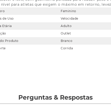
o nível para atletas que exigem o máximo em retorno, levez
ero
Feminino
s de Uso
Velocidade
a Etária
Adulto
eção
Outlet
 do Produto
Branco
orte
Corrida
Perguntas
&
Respostas