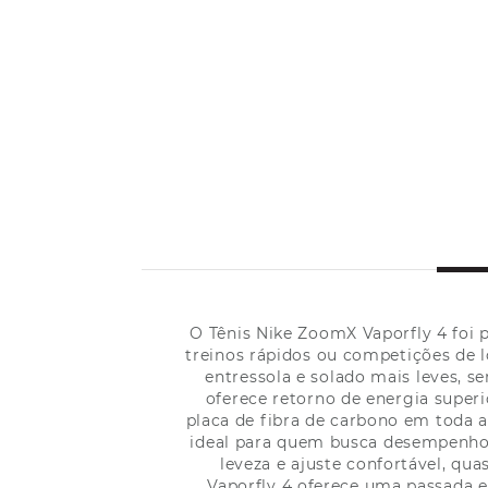
O Tênis Nike ZoomX Vaporfly 4 foi 
treinos rápidos ou competições de 
entressola e solado mais leves,
oferece retorno de energia super
placa de fibra de carbono em toda a
ideal para quem busca desempenho 
leveza e ajuste confortável, qu
Vaporfly 4 oferece uma passada e