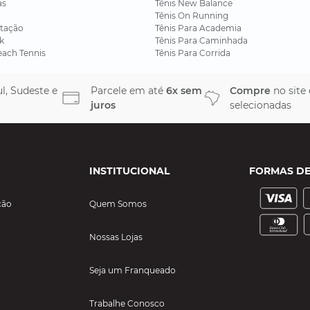
as
Tênis New Balance
Tênis On Running
tação
Tênis Para Academia
k
Tênis Para Caminhada
each Tennis
Tênis Para Corrida
l, Sudeste e
Parcele em até
6x sem
Compre
no site
juros
selecionadas
INSTITUCIONAL
FORMAS D
ção
Quem Somos
Nossas Lojas
Seja um Franqueado
Trabalhe Conosco