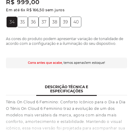
R$
999
,
00
Em até
6
x
R$
166
,
50
sem juros
34
35
36
37
38
39
40
As cores do produto podem apresentar variação de tonalidade de
acordo com a configuração e a iluminação do seu dispositivo.
Corra antes que acabe
, temos apenas
1
em estoque!
DESCRIÇÃO TÉCNICA E
ESPECIFICAÇÕES
Tênis On Cloud 6 Feminino: Conforto Icônico para o Dia a Dia
O Tênis On Cloud 6 Feminino traz a evolução de um dos
modelos mais versáteis da marca, agora com ainda mais
conforto, amortecimento e estabilidade. Mantendo o visual
icônico, essa nova versão foi projetada para acompanhar sua