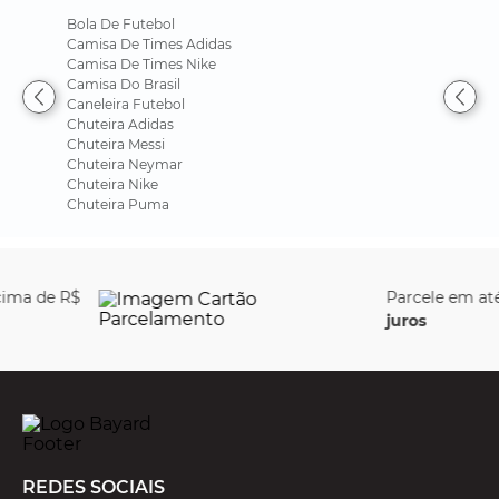
Bola De Futebol
Camisa De Times Adidas
Camisa De Times Nike
Camisa Do Brasil
Caneleira Futebol
Chuteira Adidas
Chuteira Messi
Chuteira Neymar
Chuteira Nike
Chuteira Puma
Parcele em até
6x sem
juros
REDES SOCIAIS