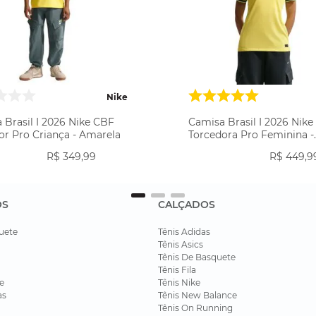
Nike
 Brasil I 2026 Nike CBF
Camisa Brasil I 2026 Nik
or Pro Criança - Amarela
Torcedora Pro Feminina -
Amarela
R$
349
,
99
R$
449
,
9
OS
CALÇADOS
uete
Tênis Adidas
Tênis Asics
Tênis De Basquete
Tênis Fila
e
Tênis Nike
as
Tênis New Balance
Tênis On Running