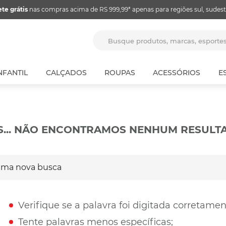
ete grátis
nas compras acima de RS 999,99* apenas para regiões sul, sudest
Busque produtos, marcas, espor
NFANTIL
CALÇADOS
ROUPAS
ACESSÓRIOS
E
S... NÃO ENCONTRAMOS NENHUM RESULT
a nova busca
Verifique se a palavra foi digitada corretamen
Tente palavras menos específicas;