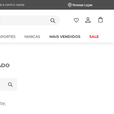
e e centro oeste
Nossas Lojas
tes
SPORTES
MARCAS
MAIS VENDIDOS
SALE
ADO
te;