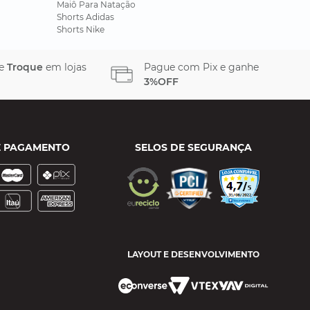
Maiô Para Natação
Shorts Adidas
Shorts Nike
 e
Troque
em lojas
Pague com Pix e ganhe
3%OFF
E PAGAMENTO
SELOS DE SEGURANÇA
LAYOUT E DESENVOLVIMENTO