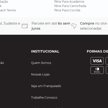
tação
Tênis Para Academia
k
Tênis Para Caminhada
each Tennis
Tênis Para Corrida
l, Sudeste e
Parcele em até
6x sem
Compre
no site
juros
selecionadas
INSTITUCIONAL
FORMAS D
ção
Quem Somos
Nossas Lojas
Seja um Franqueado
Trabalhe Conosco