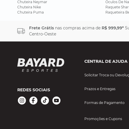
Chuteira Neymar
Óculos De Na
Chuteira Nike
Raquete Shar
Chuteira Puma
Raqueteira B
Frete Grátis
nas compras acima de
R$ 999,99*
Su
Centro-Oeste
CENTRAL DE AJUDA
Solicitar Troca ou Devolu
Prazos e Entregas
REDES SOCIAIS
Formas de Pagamento
Promoções e Cupons