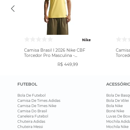
Nike
Camisa Brasil I 2026 Nike CBF
Camisa
Torcedor Pro Masculina -
Torced
Amarela
R$
449
,
99
FUTEBOL
ACESSÓRI
Bola De Futebol
Bola De Basq
Camisa De Times Adidas
Bola De Vôlei
Camisa De Times Nike
Bola Nike
Camisa Do Brasil
Boné Nike
Caneleira Futebol
Luvas De Box
Chuteira Adidas
Mochila Adid
Chuteira Messi
Mochila Nike