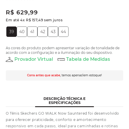
R$
629
,
99
Em até
4
x
R$
157
,
49
sem juros
39
40
41
42
43
44
As cores do produto podem apresentar variação de tonalidade de
acordo com a configuração e a iluminação do seu dispositivo.
Provador Virtual
Tabela de Medidas
Corra antes que acabe
, temos apenas
1
em estoque!
DESCRIÇÃO TÉCNICA E
ESPECIFICAÇÕES
O Tênis Skechers GO WALK Now Sauntered foi desenvolvido
para oferecer praticidade, conforto e amortecimento
responsivo em cada passo, ideal para caminhadas e rotinas