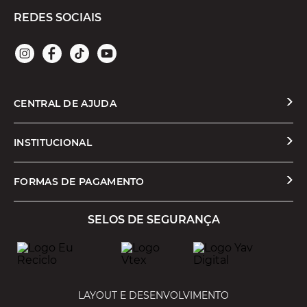
REDES SOCIAIS
CENTRAL DE AJUDA
Solicitar Troca ou Devolução
INSTITUCIONAL
Prazos e Entregas
Quem Somos
FORMAS DE PAGAMENTO
Formas de Pagamento
Nossas Lojas
SELOS DE SEGURANÇA
Promoções e Cupons
Seja um Franqueado
Cashback
Trabalhe Conosco
Serviços
LAYOUT E DESENVOLVIMENTO
Política de Privacidade