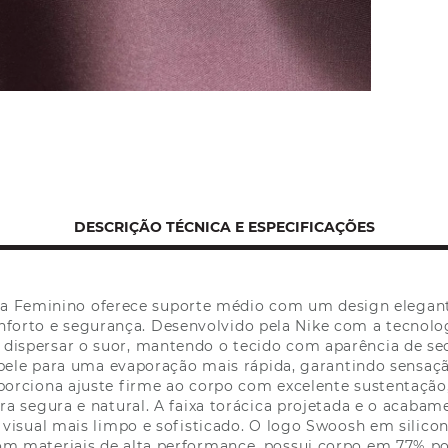
DESCRIÇÃO TÉCNICA E ESPECIFICAÇÕES
Bra Feminino oferece suporte médio com um design elega
forto e segurança. Desenvolvido pela Nike com a tecnolog
o dispersar o suor, mantendo o tecido com aparência de s
 pele para uma evaporação mais rápida, garantindo sensaç
porciona ajuste firme ao corpo com excelente sustentação,
a segura e natural. A faixa torácica projetada e o acaba
visual mais limpo e sofisticado. O logo Swoosh em silico
 materiais de alta performance, possui corpo em 77% pol