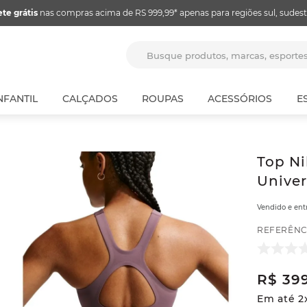
ete grátis
nas compras acima de RS 999,99* apenas para regiões sul, sudest
Busque produtos, marcas, espor
NFANTIL
CALÇADOS
ROUPAS
ACESSÓRIOS
E
Top Ni
Univer
Vendido e en
REFERÊNC
R$
39
Em até
2