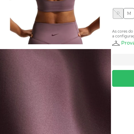
P
M
As cores do
a configuraç
Prova