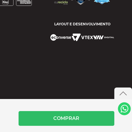
LAYOUT E DESENVOLVIMENTO
COMPRAR
- SANTANA DE PARANAÍBA/SP CEP 06515 200 CNPJ 60.456.407/0024-