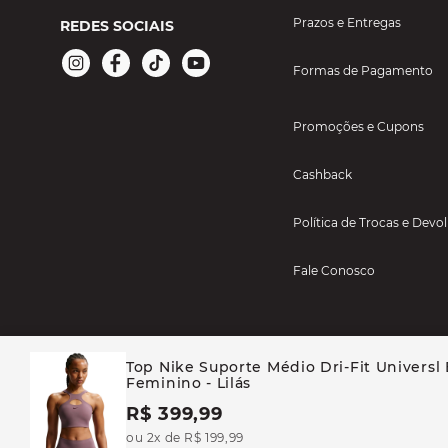
Prazos e Entregas
REDES SOCIAIS
Formas de Pagamento
Promoções e Cupons
Cashback
Política de Trocas e Devo
Fale Conosco
Top Nike Suporte Médio Dri-Fit Universl 
Feminino - Lilás
R$ 399,99
BAYARD ESPORTES - TODOS OS DIREITOS RESERVADOS CASA BAYARD AR
ou 2x de R$ 199,99
46