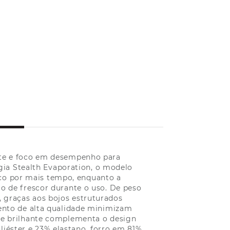
nte e foco em desempenho para
ia Stealth Evaporation, o modelo
eco por mais tempo, enquanto a
ão de frescor durante o uso. De peso
 graças aos bojos estruturados
mento de alta qualidade minimizam
ne brilhante complementa o design
iéster e 23% elastano, forro em 81%