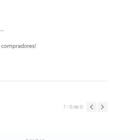
s compradores!
1 - 0
de
0