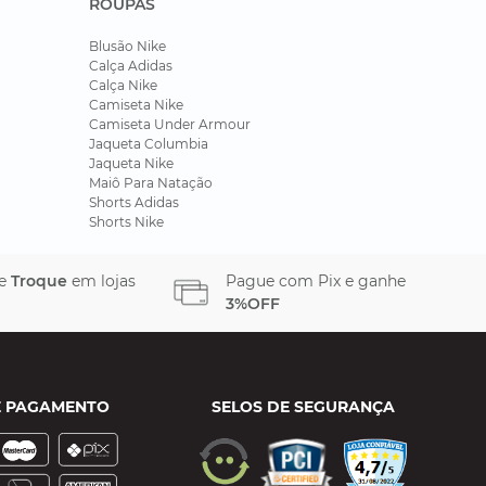
ROUPAS
Blusão Nike
Calça Adidas
Calça Nike
Camiseta Nike
Camiseta Under Armour
Jaqueta Columbia
Jaqueta Nike
Maiô Para Natação
Shorts Adidas
Shorts Nike
 e
Troque
em lojas
Pague com Pix e ganhe
3%OFF
E PAGAMENTO
SELOS DE SEGURANÇA