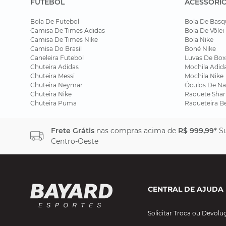
FUTEBOL
ACESSÓRI
Bola De Futebol
Bola De Basq
Camisa De Times Adidas
Bola De Vôlei
Camisa De Times Nike
Bola Nike
Camisa Do Brasil
Boné Nike
Caneleira Futebol
Luvas De Box
Chuteira Adidas
Mochila Adid
Chuteira Messi
Mochila Nike
Chuteira Neymar
Óculos De Na
Chuteira Nike
Raquete Shar
Chuteira Puma
Raqueteira B
Frete Grátis
nas compras acima de
R$ 999,99*
Su
Centro-Oeste
CENTRAL DE AJUDA
Solicitar Troca ou Devolu