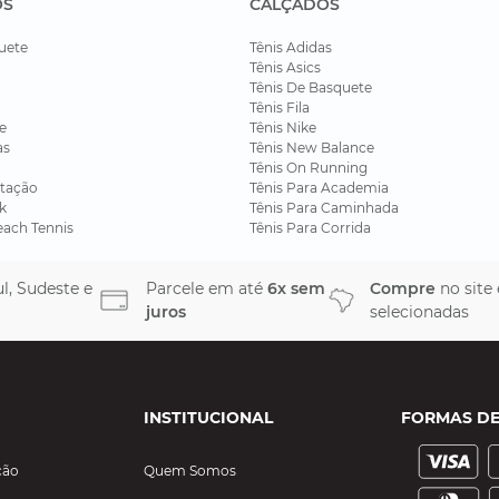
OS
CALÇADOS
uete
Tênis Adidas
Tênis Asics
Tênis De Basquete
Tênis Fila
e
Tênis Nike
as
Tênis New Balance
Tênis On Running
tação
Tênis Para Academia
k
Tênis Para Caminhada
each Tennis
Tênis Para Corrida
l, Sudeste e
Parcele em até
6x sem
Compre
no site
juros
selecionadas
INSTITUCIONAL
FORMAS D
ção
Quem Somos