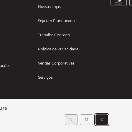
Nossas Lojas
Seja um Franqueado
Trabalhe Conosco
Política de Privacidade
Vendas Corporativas
luções
Serviços
Bra
P
M
G
TIGOS PARA ESPORTES LTDA - RUA TEXAS, 111, SALA 229 - JARDIM RANCHO ALEGRE 