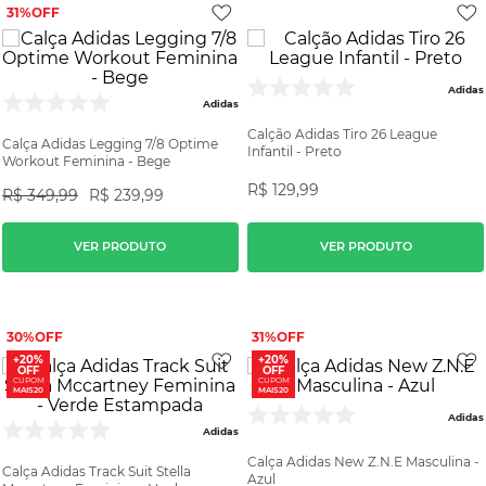
31%
Adidas
Adidas
Calção Adidas Tiro 26 League
Calça Adidas Legging 7/8 Optime
Infantil - Preto
Workout Feminina - Bege
R$
129
,
99
R$
349
,
99
R$
239
,
99
VER PRODUTO
VER PRODUTO
30%
31%
+20%
+20%
OFF
OFF
CUPOM
CUPOM
MAIS20
MAIS20
Adidas
Adidas
Calça Adidas New Z.N.E Masculina -
Calça Adidas Track Suit Stella
Azul