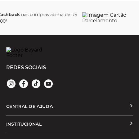
Parcele em até
6x sem
juros
REDES SOCIAIS
CENTRAL DE AJUDA
Solicitar Troca ou Devolução
INSTITUCIONAL
Prazos e Entregas