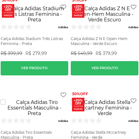
30%
31%
+20%
+20%
OFF
OFF
CUPOM
CUPOM
MAIS20
MAIS20
Adidas
Adidas
Calça Adidas Stadium Três Listras
Calça Adidas Z N E Open-Hem
Feminina - Preta
Masculina - Verde Escuro
R$
399
,
99
R$
279
,
99
R$
549
,
99
R$
379
,
99
VER PRODUTO
VER PRODUTO
30%
+20%
OFF
CUPOM
MAIS20
Adidas
Adidas
Calça Adidas Tiro Essentials
Calça Adidas Stella Mccartney
Masculina - Preta
Feminina - Verde