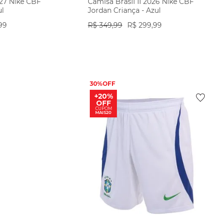
/27 Nike CBF
Camisa Brasil II 2026 Nike CBF
ul
Jordan Criança - Azul
99
R$
349
,
99
R$
299
,
99
ODUTO
VER PRODUTO
30%
+20%
OFF
CUPOM
MAIS20