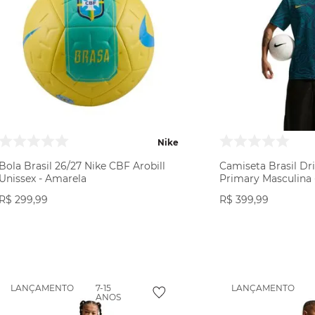
Nike
Bola Brasil 26/27 Nike CBF Arobill
Camiseta Brasil Dri
Unissex - Amarela
Primary Masculina 
R$
299
,
99
R$
399
,
99
VER PRODUTO
VER PR
LANÇAMENTO
7-15
LANÇAMENTO
ANOS