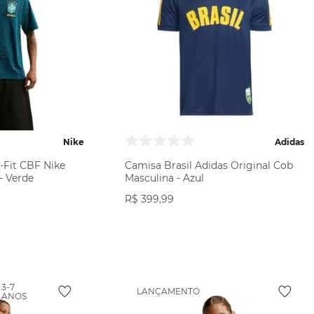
Nike
Adidas
-Fit CBF Nike
Camisa Brasil Adidas Original Cob
- Verde
Masculina - Azul
R$
399
,
99
ODUTO
VER PRODUTO
3-7
LANÇAMENTO
ANOS