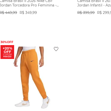
Camisa Brasil II 2026 Nike CBF
Camisa Brasil II 26
Jordan Torcedora Pro Feminina -
Jordan Infantil - Az
Azul
R$
449
,
99
R$
349
,
99
R$
399
,
99
R$
299
,
VER PRODUTO
VER PR
30%
+20%
OFF
CUPOM
MAIS20