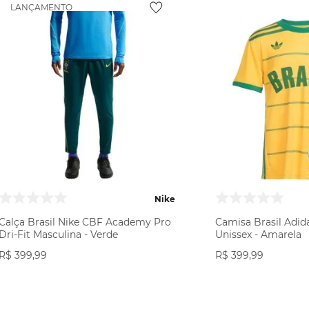
LANÇAMENTO
Nike
Calça Brasil Nike CBF Academy Pro
Camisa Brasil Adid
Dri-Fit Masculina - Verde
Unissex - Amarela
R$
399
,
99
R$
399
,
99
VER PRODUTO
VER PR