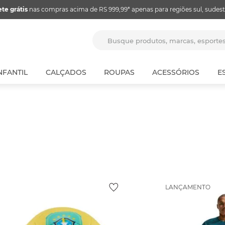
ete grátis
nas compras acima de RS 999,99* apenas para regiões sul, sudest
Busque produtos, marcas, espor
NFANTIL
CALÇADOS
ROUPAS
ACESSÓRIOS
E
LANÇAMENTO