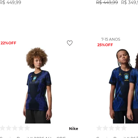
R$
449
,
99
R$
449
,
99
R$
349
,
VER PRODUTO
VER PR
7-15 ANOS
22%
25%
Nike