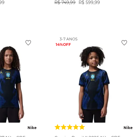
99
R$
749
,
99
R$
599
,
99
ODUTO
VER PRODUTO
3-7 ANOS
14%
Nike
Nike