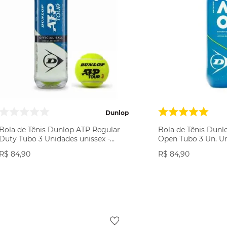
Dunlop
Bola de Tênis Dunlop ATP Regular
Bola de Tênis Dunl
Duty Tubo 3 Unidades unissex -
Open Tubo 3 Un. Un
verde
R$
84
,
90
R$
84
,
90
COMPRAR
COMP