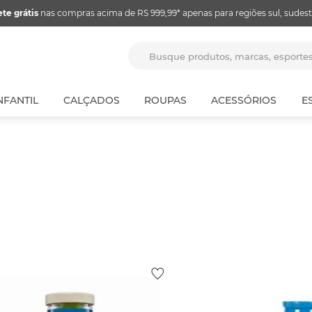
ete grátis
nas compras acima de RS 999,99* apenas para regiões sul, sudest
Busque produtos, marcas, espor
NFANTIL
CALÇADOS
ROUPAS
ACESSÓRIOS
E