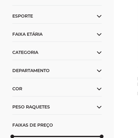
Unissex
ESPORTE
Tennis
FAIXA ETÁRIA
Squash
Adulto
Bolinhas
DEPARTAMENTO
Raquetes de Tennis
Acessórios
COR
PESO RAQUETES
300 G
FAIXAS DE PREÇO