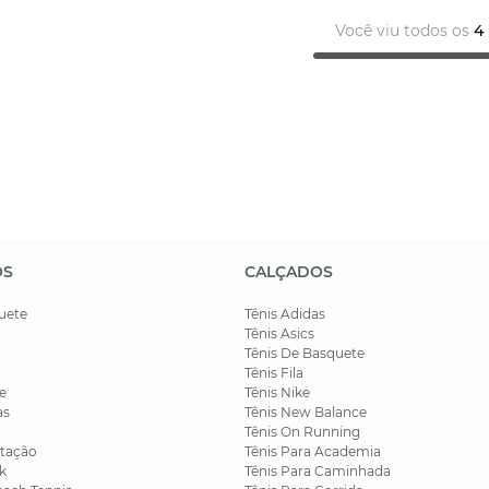
Você viu todos os
4
OS
CALÇADOS
uete
Tênis Adidas
Tênis Asics
Tênis De Basquete
Tênis Fila
e
Tênis Nike
as
Tênis New Balance
Tênis On Running
tação
Tênis Para Academia
k
Tênis Para Caminhada