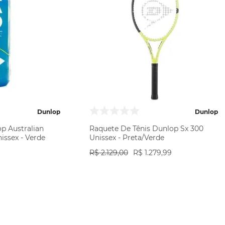
Dunlop
Dunlop
op Australian
Raquete De Tênis Dunlop Sx 300
issex - Verde
Unissex - Preta/Verde
R$
2
.
129
,
00
R$
1
.
279
,
99
RAR
VER PRODUTO