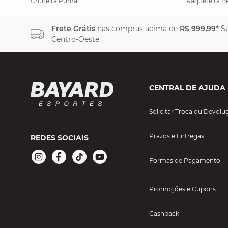
Chuteira Puma
Raqueteira B
Frete Grátis
nas compras acima de
R$ 999,99*
Su
Centro-Oeste
CENTRAL DE AJUDA
Solicitar Troca ou Devolu
Prazos e Entregas
REDES SOCIAIS
Formas de Pagamento
Promoções e Cupons
Cashback