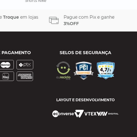
Shorts Nike
 e
Troque
em lojas
Pague com Pix e ganhe
3%OFF
E PAGAMENTO
SELOS DE SEGURANÇA
LAYOUT E DESENVOLVIMENTO