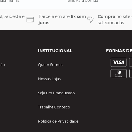
each Tennis
Tênis Para Corrida
l, Sudeste e
Parcele em até
6x sem
Compre
no site
juros
selecionadas
INSTITUCIONAL
FORMAS D
ção
Quem Somos
Nossas Lojas
Seja um Franqueado
Trabalhe Conosco
Política de Privacidade