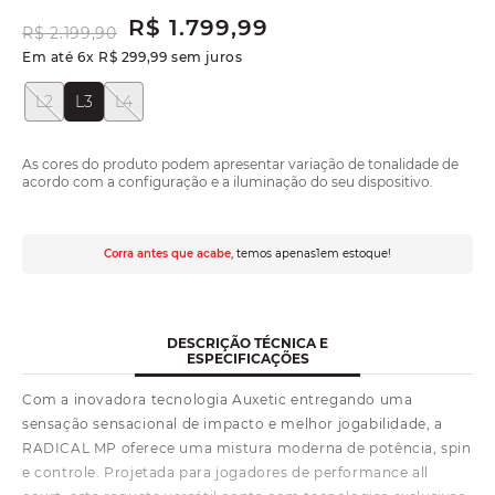
R$
1
.
799
,
99
R$
2
.
199
,
90
Em até
6
x
R$
299
,
99
sem juros
L2
L3
L4
As cores do produto podem apresentar variação de tonalidade de
acordo com a configuração e a iluminação do seu dispositivo.
Corra antes que acabe
, temos apenas
1
em estoque!
DESCRIÇÃO TÉCNICA E
ESPECIFICAÇÕES
Com a inovadora tecnologia Auxetic entregando uma
sensação sensacional de impacto e melhor jogabilidade, a
RADICAL MP oferece uma mistura moderna de potência, spin
e controle. Projetada para jogadores de performance all