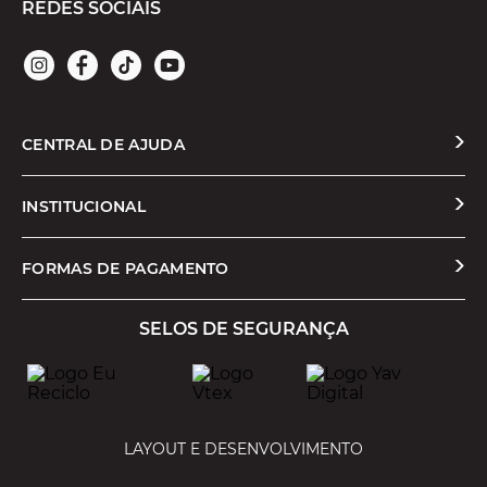
REDES SOCIAIS
CENTRAL DE AJUDA
Solicitar Troca ou Devolução
INSTITUCIONAL
Prazos e Entregas
Quem Somos
FORMAS DE PAGAMENTO
Formas de Pagamento
Nossas Lojas
SELOS DE SEGURANÇA
Promoções e Cupons
Seja um Franqueado
Cashback
Trabalhe Conosco
Serviços
LAYOUT E DESENVOLVIMENTO
Política de Privacidade
Política de Trocas e Devoluções