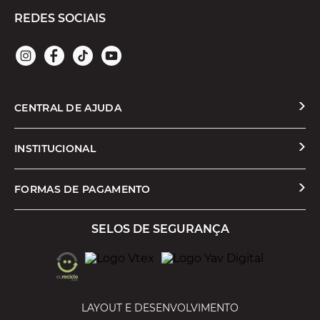
REDES SOCIAIS
CENTRAL DE AJUDA
Solicitar Troca ou Devolução
INSTITUCIONAL
Prazos e Entregas
Quem Somos
FORMAS DE PAGAMENTO
Formas de Pagamento
Nossas Lojas
SELOS DE SEGURANÇA
Promoções e Cupons
Seja um Franqueado
Cashback
Trabalhe Conosco
Serviços
LAYOUT E DESENVOLVIMENTO
Política de Privacidade