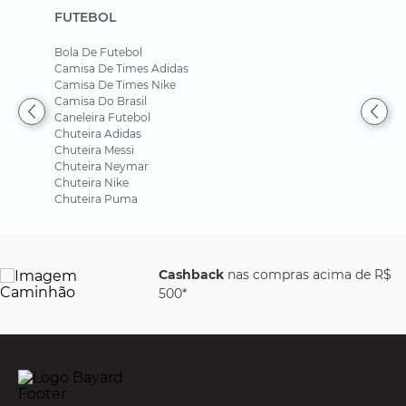
FUTEBOL
Bola De Futebol
Camisa De Times Adidas
Camisa De Times Nike
Camisa Do Brasil
Caneleira Futebol
Chuteira Adidas
Chuteira Messi
Chuteira Neymar
Chuteira Nike
Chuteira Puma
Cashback
nas compras acima de R$
500*