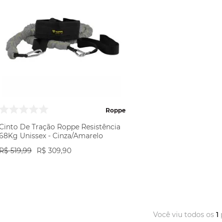
Roppe
Cinto De Tração Roppe Resistência
68Kg Unissex - Cinza/Amarelo
R$
519
,
99
R$
309
,
90
VER PRODUTO
Você viu todos os
1