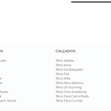
OS
CALÇADOS
uete
Tênis Adidas
Tênis Asics
Tênis De Basquete
Tênis Fila
e
Tênis Nike
as
Tênis New Balance
Tênis On Running
tação
Tênis Para Academia
k
Tênis Para Caminhada
each Tennis
Tênis Para Corrida