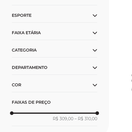
Unissex
ESPORTE
Training
FAIXA ETÁRIA
Adulto
Cinto
DEPARTAMENTO
Acessórios
COR
FAIXAS DE PREÇO
R$ 309,00
–
R$ 310,00