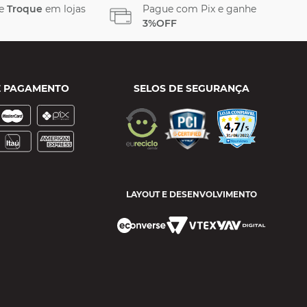
 e
Troque
em lojas
Pague com Pix e ganhe
3%OFF
E PAGAMENTO
SELOS DE SEGURANÇA
LAYOUT E DESENVOLVIMENTO