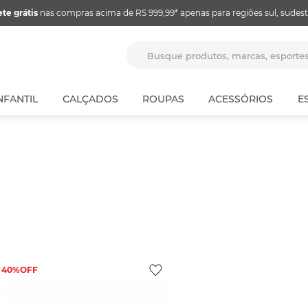
ete grátis
nas compras acima de RS 999,99* apenas para regiões sul, sudest
Busque produtos, marcas, espor
NFANTIL
CALÇADOS
ROUPAS
ACESSÓRIOS
E
40%