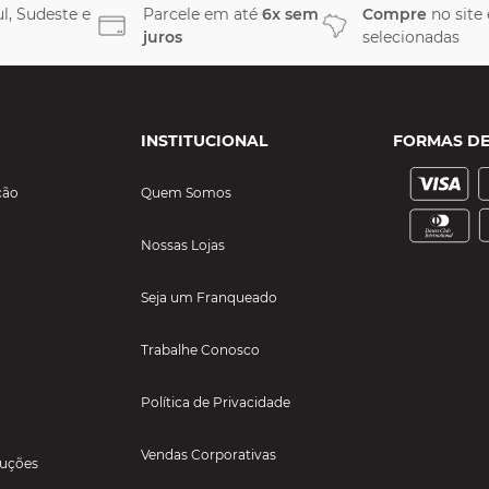
l, Sudeste e
Parcele em até
6x sem
Compre
no site
juros
selecionadas
INSTITUCIONAL
FORMAS D
ção
Quem Somos
Nossas Lojas
Seja um Franqueado
Trabalhe Conosco
Política de Privacidade
Vendas Corporativas
luções