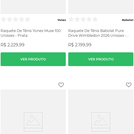
Yonex
Babolat
Raquete De Tênis Yonex Muse 100
Raquete De Tênis Babolat Pure
Unissex - Prata
Drive Wimbledon 2026 Unissex -
Branca/Preta
R$
2
.
229
,
99
R$
2
.
199
,
99
VER PRODUTO
VER PRODUTO