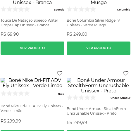
Speedo
Columbia
Touca De Natação Speedo Water
Boné Columbia Silver Ridge IV
Drops Cap Unissex - Branca
Unissex - Verde Musgo
R$
69
,
90
R$
249
,
00
VER PRODUTO
VER PRODUTO
Nike
Under Armour
Boné Nike Dri-FIT ADV Fly Unissex -
Boné Under Armour StealthForm
Verde Limão
Uncrushable Unissex - Preto
R$
299
,
99
R$
299
,
99