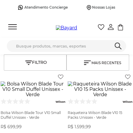
Atendimento Concierge
Nossas Lojas
Busque produtos, marcas, esportes
MAIS RECENTES
Wilson
Wilson
Bolsa Wilson Blade Tour V10 Small
Raqueteira Wilson Blade V10 15
Duffel Unissex - Verde
Packs Unissex - Verde
R$
699
,
99
R$
1
.
599
,
99