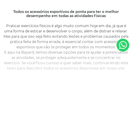
Todos os acessórios esportivos de ponta para ter o melhor
desempenho em todas as atividades físicas
Praticar exercícios físicos é algo muito comum hoje em dia, já que é
uma forma de esticar e desenvolver o corpo, além de distrair e relaxar.
Mas para que isso seja feito evitando lesões e problemas causados pela
prática feita de forma errada, é essencial contar com acessórios
esportivos que vão te proteger em todos os momentos.
E aqui na Bayard, temos diversas opções para te ajudar a potencializar
as atividades, se proteger adequadamente e se concentrar no
exercício. Se você ficou curioso e quer saber mais, continue lendo este
texto para descobrir todos os acessórios disponíveis em nosso site.
Para atividades ao ar livre
Se você ama fazer atividades ao ar livre, como caminhadas, corridas,
VER MAIS
aventuras e ciclismo, é importante lembrar de manter o cuidado. Por
isso, para quem se pergunta como evitar lesões mesmo em meio às
atividades, a resposta é simples: use os devidos produtos para maior
FUTEBOL
proteção e aumento de performance.
Dentre eles, temos os monitores cardíacos - tanto de pulso como os
cintos - que ajudam a controlar o batimento cardíaco e saber se a
Bola De Futebol
atividade está muito puxada, e os cadarços que não desamarram.
Camisa De Times Adidas