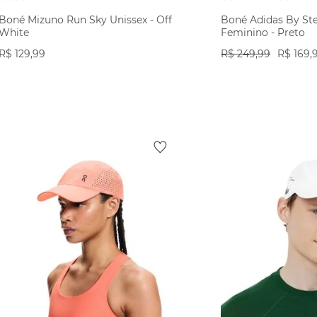
Boné Mizuno Run Sky Unissex - Off
Boné Adidas By Ste
White
Feminino - Preto
R$
129
,
99
R$
249
,
99
R$
169
,
VER PRODUTO
VER PR