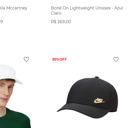
lla Mccartney
Boné On Lightweight Unissex - Azul
Claro
99
R$
269
,
00
ODUTO
VER PRODUTO
30%