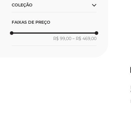
COLEÇÃO
Lançamento
FAIXAS DE PREÇO
Outlet
R$ 99,00
–
R$ 469,00