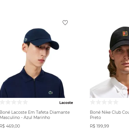
Lacoste
Boné Lacoste Em Tafeta Diamante
Boné Nike Club Cou
Masculino - Azul Marinho
Preto
R$
469
,
00
R$
199
,
99