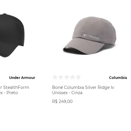
Under Armour
Columbia
r StealthForm
Boné Columbia Silver Ridge Iv
x - Preto
Unissex - Cinza
R$
249
,
00
RAR
VER PRODUTO