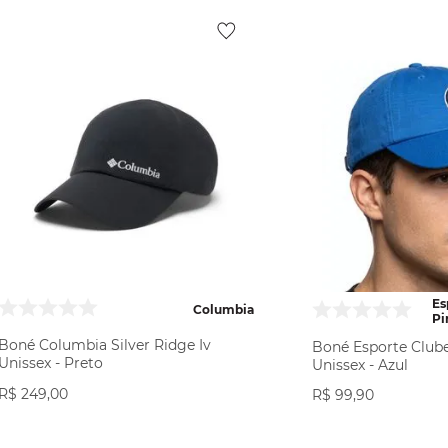
Es
Columbia
Pi
Boné Columbia Silver Ridge Iv
Boné Esporte Clube
Unissex - Preto
Unissex - Azul
R$
249
,
00
R$
99
,
90
VER PRODUTO
VER PR