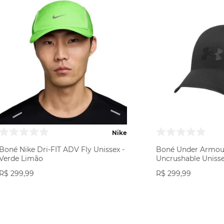
Nike
Boné Nike Dri-FIT ADV Fly Unissex -
Boné Under Armou
Verde Limão
Uncrushable Unisse
R$
299
,
99
R$
299
,
99
COMPRAR
COMP