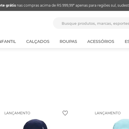
ete grátis
nas compras acima de RS 999,99* apenas para regiões sul, sudest
Busque produtos, marcas, espor
NFANTIL
CALÇADOS
ROUPAS
ACESSÓRIOS
E
LANÇAMENTO
LANÇAMENTO