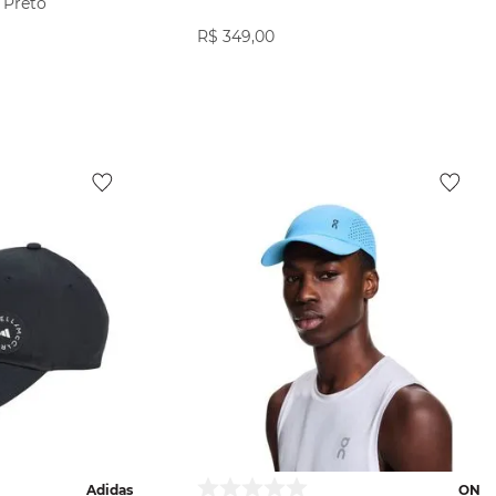
 Preto
R$
349
,
00
ODUTO
VER PRODUTO
Adidas
ON