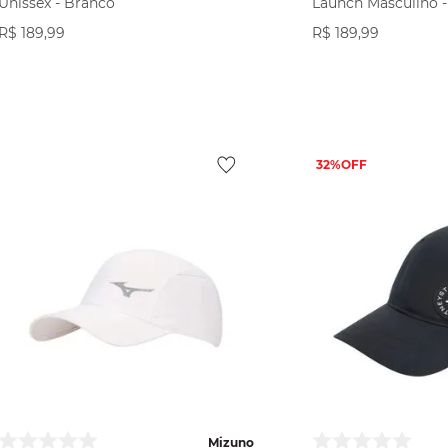
Unissex - Branco
Launch Masculino -
R$
189
,
99
R$
189
,
99
VER PRODUTO
VER PR
32%
Mizuno