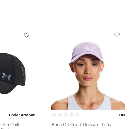
ODUTO
VER PRODUTO
Under Armour
ON
Iso-Chill
Boné On Court Unissex - Lilás