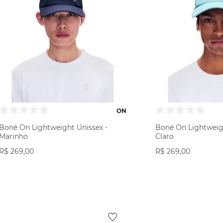
ON
Boné On Lightweight Unissex -
Boné On Lightweigh
Marinho
Claro
R$
269
,
00
R$
269
,
00
VER PRODUTO
VER PR